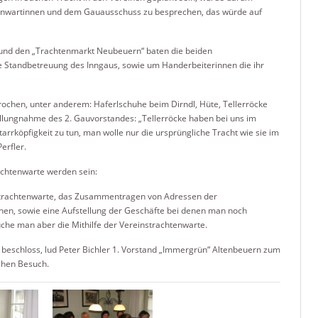
tenwartinnen und dem Gauausschuss zu besprechen, das würde auf
 und den „Trachtenmarkt Neubeuern“ baten die beiden
ie Standbetreuung des Inngaus, sowie um Handerbeiterinnen die ihr
ochen, unter anderem: Haferlschuhe beim Dirndl, Hüte, Tellerröcke
llungnahme des 2. Gauvorstandes: „Tellerröcke haben bei uns im
tarrköpfigkeit zu tun, man wolle nur die ursprüngliche Tracht wie sie im
erfler.
achtenwarte werden sein:
instrachtenwarte, das Zusammentragen von Adressen der
en, sowie eine Aufstellung der Geschäfte bei denen man noch
che man aber die Mithilfe der Vereinstrachtenwarte.
beschloss, lud Peter Bichler 1. Vorstand „Immergrün“ Altenbeuern zum
chen Besuch.