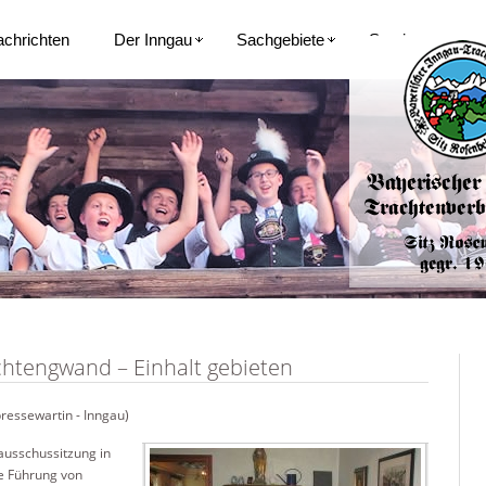
achrichten
Der Inngau
Sachgebiete
Service
htengwand – Einhalt gebieten
ressewartin - Inngau)
ausschussitzung in
ve Führung von