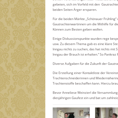
gebeten, sich im Vorfeld mit den Gautrach
beiden Seiten Ärger ersparen.
Für die beiden Märkte „Schönauer Frühling“
Gautrachtenwartinnen um die Mithilfe für d
Können zum Besten geben wollen.
Einige Diskussionspunkte wurden rege bespr
usw. Zu diesem Thema gab es eine klare Ste
Inngau nichts zu suchen, das hat nichts mit S
Inngau der Brauch ist erhalten.“ So Pankraz P
Diverse Aufgaben für die Zukunft der Gautr
Die Erstellung einer Kontaktliste der Vere
Trachtenschneiderinnen und Miedernäherinn
Trachtenstoffe beschaffen kann. Hierzu brau
Bevor Anneliese Weinzierl die Versammlung 
diesjährigen Gaufest ein und bat um zahlrei