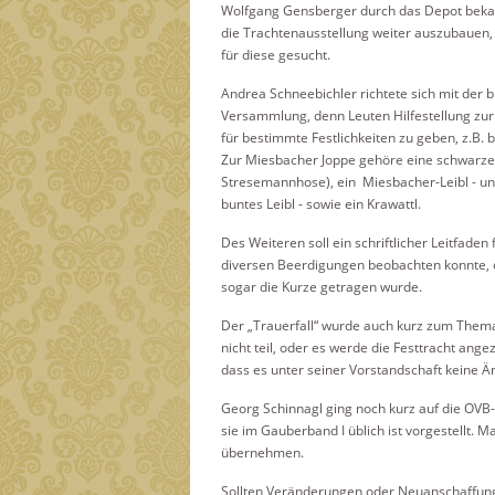
Wolfgang Gensberger durch das Depot beka
die Trachtenausstellung weiter auszubauen
für diese gesucht.
Andrea Schneebichler richtete sich mit der bi
Versammlung, denn Leuten Hilfestellung zur
für bestimmte Festlichkeiten zu geben, z.B.
Zur Miesbacher Joppe gehöre eine schwarze
Stresemannhose), ein Miesbacher-Leibl - un
buntes Leibl - sowie ein Krawattl.
Des Weiteren soll ein schriftlicher Leitfade
diversen Beerdigungen beobachten konnte, d
sogar die Kurze getragen wurde.
Der „Trauerfall“ wurde auch kurz zum Them
nicht teil, oder es werde die Festtracht ang
dass es unter seiner Vorstandschaft keine 
Georg Schinnagl ging noch kurz auf die OVB-S
sie im Gauberband I üblich ist vorgestellt. M
übernehmen.
Sollten Veränderungen oder Neuanschaffung