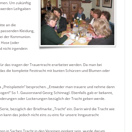
men. Um zukünftig
, werden Leihgaben
tte an die
 passenden Kleidung,
 bei der Kommunion.
 Hose (oder
d nicht irgendein
n für das tragen der Trauertracht erarbeitet werden. Da man bei
as die komplette Festtracht mit bunten Schürzen und Blumen oder
a „Preisplatteln“ besprochen. „Entweder man trauere und nehme dann
ezogen!“ So 1. Gauvorstand Georg Schinnagl. Ebenfalls gab er bekannt,
Änderungen oder Lockerungen bezüglich der Tracht geben werde.
erie, bezüglich der Briefmarke „Tracht“ ein. Darin wird die Tracht wie
an kann das jedoch nicht eins zu eins für unsere Inngautracht
en in Sachen Tracht in den Vereinen geplant sein, wurde darum